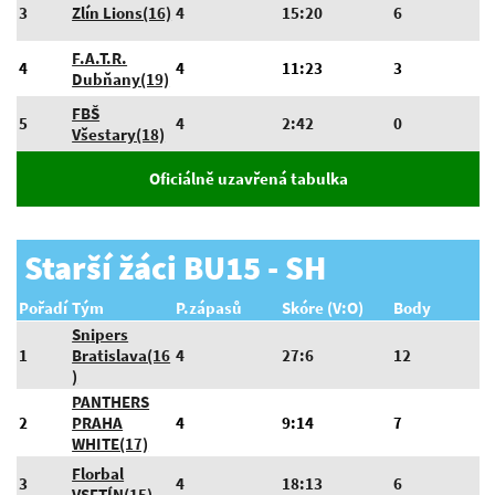
3
Zlín Lions(16)
4
15:20
6
F.A.T.R.
4
4
11:23
3
Dubňany(19)
FBŠ
5
4
2:42
0
Všestary(18)
Oficiálně uzavřená tabulka
Starší žáci BU15 - SH
Pořadí
Tým
P.zápasů
Skóre (V:O)
Body
Snipers
1
Bratislava(16
4
27:6
12
)
PANTHERS
2
PRAHA
4
9:14
7
WHITE(17)
Florbal
3
4
18:13
6
VSETÍN(15)