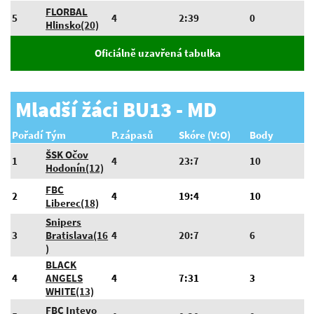
FLORBAL
5
4
2:39
0
Hlinsko(20)
Oficiálně uzavřená tabulka
Mladší žáci BU13 - MD
Pořadí
Tým
P.zápasů
Skóre (V:O)
Body
ŠSK Očov
1
4
23:7
10
Hodonín(12)
FBC
2
4
19:4
10
Liberec(18)
Snipers
3
Bratislava(16
4
20:7
6
)
BLACK
4
ANGELS
4
7:31
3
WHITE(13)
FBC Intevo