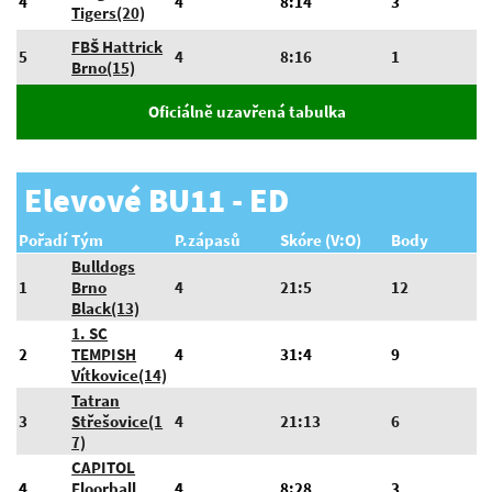
4
4
8:14
3
Tigers(20)
FBŠ Hattrick
5
4
8:16
1
Brno(15)
Oficiálně uzavřená tabulka
Elevové BU11 - ED
Pořadí
Tým
P.zápasů
Skóre (V:O)
Body
Bulldogs
1
Brno
4
21:5
12
Black(13)
1. SC
2
TEMPISH
4
31:4
9
Vítkovice(14)
Tatran
3
Střešovice(1
4
21:13
6
7)
CAPITOL
4
Floorball
4
8:28
3