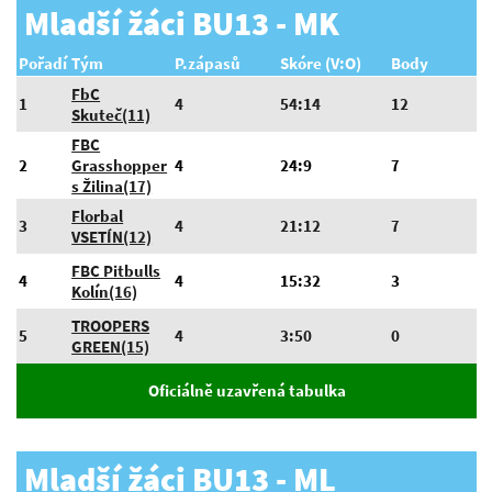
Mladší žáci BU13 - MK
Pořadí
Tým
P.zápasů
Skóre (V:O)
Body
FbC
1
4
54:14
12
Skuteč(11)
FBC
2
Grasshopper
4
24:9
7
s Žilina(17)
Florbal
3
4
21:12
7
VSETÍN(12)
FBC Pitbulls
4
4
15:32
3
Kolín(16)
TROOPERS
5
4
3:50
0
GREEN(15)
Oficiálně uzavřená tabulka
Mladší žáci BU13 - ML