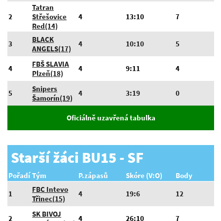
Tatran
2
Střešovice
4
13:10
7
Red(14)
BLACK
3
4
10:10
5
ANGELS(17)
FBŠ SLAVIA
4
4
9:11
4
Plzeň(18)
Snipers
5
4
3:19
0
Šamorín(19)
Oficiálně uzavřená tabulka
Starší žáci BU15 - SF
Pořadí
Tým
P.zápasů
Skóre (V:O)
Body
FBC Intevo
1
4
19:6
12
Třinec(15)
SK BIVOJ
2
4
26:10
7