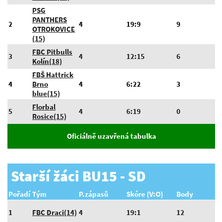
PSG
PANTHERS
2
4
19:9
9
OTROKOVICE
(15)
FBC Pitbulls
3
4
12:15
6
Kolín(18)
FBŠ Hattrick
4
Brno
4
6:22
3
blue(15)
Florbal
5
4
6:19
0
Rosice(15)
Oficiálně uzavřená tabulka
Starší žáci BU15 - SD
Pořadí
Tým
P.zápasů
Skóre (V:O)
Body
1
FBC Draci(14)
4
19:1
12