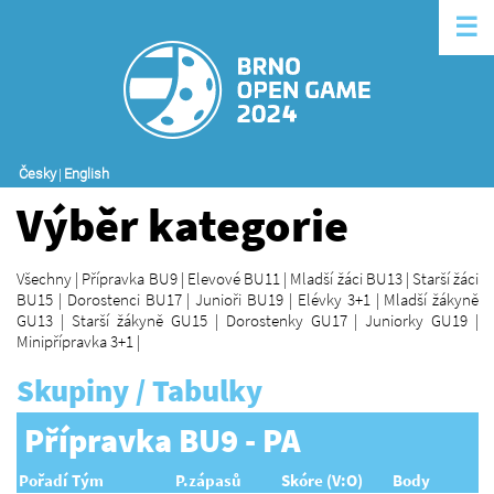
☰
Česky
|
English
Výběr kategorie
Všechny
|
Přípravka BU9
|
Elevové BU11
|
Mladší žáci BU13
|
Starší žáci
BU15
|
Dorostenci BU17
|
Junioři BU19
|
Elévky 3+1
|
Mladší žákyně
GU13
|
Starší žákyně GU15
|
Dorostenky GU17
|
Juniorky GU19
|
Minipřípravka 3+1
|
Skupiny / Tabulky
Přípravka BU9 - PA
Pořadí
Tým
P.zápasů
Skóre (V:O)
Body