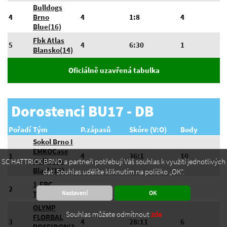
Bulldogs
4
Brno
4
1:8
4
Blue(16)
Fbk Atlas
5
4
6:30
1
Blansko(14)
Oficiálně uzavřená tabulka
Dorostenci BU17 - DB
Pořadí
Tým
P.zápasů
Skóre (V:O)
Body
Sokol Brno I
EMKOCase
1
4
36:1
10
Gullivers
SC HATTRICK BRNO a partneři potřebují Váš souhlas k využití jednotlivých
Black(15)
dat. Souhlas udělíte kliknutím na políčko „OK“.
1.FBC
2
4
29:4
10
TRENČÍN(16)
Nastavení
OK
OLYMP
Souhlas můžete odmítnout
zde
FLORBAL
3
4
28:11
6
POSEIDON(1