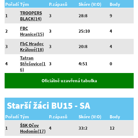
Pořadí
Tým
P.zápasů
Skóre (V:O)
Body
TROOPERS
1
3
28:8
9
BLACK(14)
FBC
2
3
25:10
4
Hranice(15)
FbC Hradec
3
3
20:8
4
Králové(18)
Tatran
4
Střešovice(1
3
4:51
0
6)
Oficiálně uzavřená tabulka
Starší žáci BU15 - SA
Pořadí
Tým
P.zápasů
Skóre (V:O)
Body
ŠSK Očov
1
4
33:2
12
Hodonín(17)