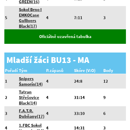
GREEN(16)
Sokol Brno I
EMKOCase
5
4
7:11
3
Gullivers
Black(17)
Oficiálně uzavřená tabulka
Mladší žáci BU13 - MA
Pořadí
Tým
P.zápasů
Skóre (V:O)
Body
Snipers
1
4
24:8
12
Šamorín(14)
Tatran
2
Střešovice
4
31:14
9
Black(14)
F.A.T.R.
3
4
33:10
6
Dubňany(17)
1.FBC Sokol
4
4
14:31
3