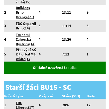
žlutý(15)
Bulldogs
2
Brno
4
13:11
9
Orange(21)
FBC Gepardi
3
4
11:14
4
Brno(14)
Tsunami
4
Záhorská
4
13:26
4
Bystrica(14)
Předvýběr.C
5
Z Florbal MB
4
7:12
1
White(12)
Oficiálně uzavřená tabulka
Starší žáci BU15 - SC
Pořadí
Tým
P.zápasů
Skóre (V:O)
Body
FBC
1
4
28:6
12
Liberec(17)