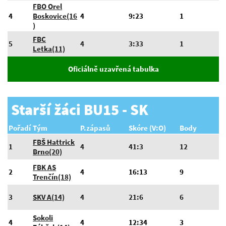
FBO Orel
4
Boskovice(16
4
9:23
1
)
FBC
5
4
3:33
1
Letka(11)
Oficiálně uzavřená tabulka
Starší žáci BU15 - SK
Pořadí
Tým
P.zápasů
Skóre (V:O)
Body
FBŠ Hattrick
1
4
41:3
12
Brno(20)
FBK AS
2
4
16:13
9
Trenčín(18)
3
SKV A(14)
4
21:6
6
Sokoli
4
4
12:34
3