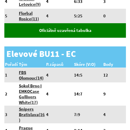
4
4
6:33
3
Letovice(9)
Florbal
5
4
5:25
0
Rosice(11)
Oficiálně uzavřená tabulka
Elevové BU11 - EC
Pořadí
Tým
P.zápasů
Skóre (V:O)
Body
FBS
1
4
14:5
12
Olomouc(14)
Sokol Brno I
EMKOCase
2
4
14:7
9
Gullivers
White(17)
Snipers
3
Bratislava(16
4
7:9
4
)
Prague