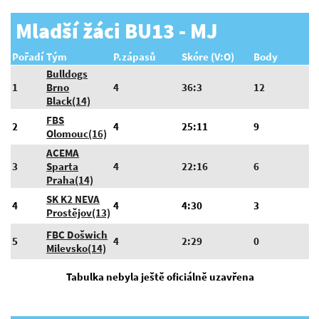
Mladší žáci BU13 - MJ
Pořadí
Tým
P.zápasů
Skóre (V:O)
Body
Bulldogs
1
Brno
4
36:3
12
Black(14)
FBS
2
4
25:11
9
Olomouc(16)
ACEMA
3
Sparta
4
22:16
6
Praha(14)
SK K2 NEVA
4
4
4:30
3
Prostějov(13)
FBC Došwich
5
4
2:29
0
Milevsko(14)
Tabulka nebyla ještě oficiálně uzavřena