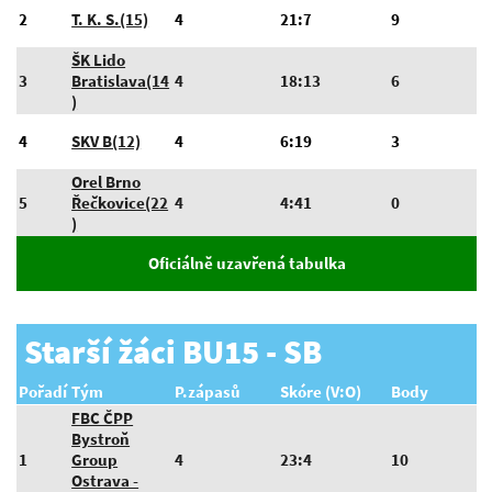
2
T. K. S.(15)
4
21:7
9
ŠK Lido
3
Bratislava(14
4
18:13
6
)
4
SKV B(12)
4
6:19
3
Orel Brno
5
Řečkovice(22
4
4:41
0
)
Oficiálně uzavřená tabulka
Starší žáci BU15 - SB
Pořadí
Tým
P.zápasů
Skóre (V:O)
Body
FBC ČPP
Bystroň
1
Group
4
23:4
10
Ostrava -