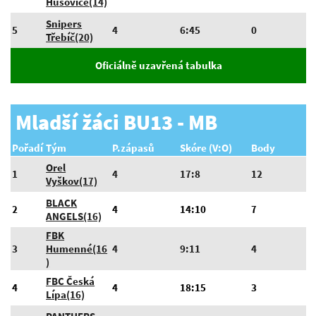
Husovice(14)
Snipers
5
4
6:45
0
Třebíč(20)
Oficiálně uzavřená tabulka
Mladší žáci BU13 - MB
Pořadí
Tým
P.zápasů
Skóre (V:O)
Body
Orel
1
4
17:8
12
Vyškov(17)
BLACK
2
4
14:10
7
ANGELS(16)
FBK
3
Humenné(16
4
9:11
4
)
FBC Česká
4
4
18:15
3
Lípa(16)