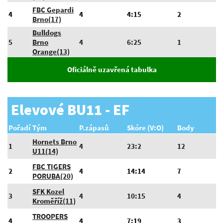
FBC Gepardi
4
4
4:15
2
Brno(17)
Bulldogs
5
Brno
4
6:25
1
Orange(13)
Oficiálně uzavřená tabulka
Elevové BU11 - EF
Pořadí
Tým
P.zápasů
Skóre (V:O)
Body
Hornets Brno
1
4
23:2
12
U11(14)
FBC TIGERS
2
4
14:14
7
PORUBA(20)
SFK Kozel
3
4
10:15
4
Kroměříž(11)
TROOPERS
4
4
7:19
3