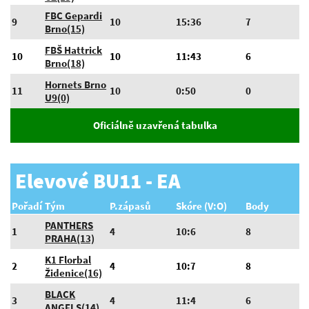
FBC Gepardi
9
10
15:36
7
Brno(15)
FBŠ Hattrick
10
10
11:43
6
Brno(18)
Hornets Brno
11
10
0:50
0
U9(0)
Oficiálně uzavřená tabulka
Elevové BU11 - EA
Pořadí
Tým
P.zápasů
Skóre (V:O)
Body
PANTHERS
1
4
10:6
8
PRAHA(13)
K1 Florbal
2
4
10:7
8
Židenice(16)
BLACK
3
4
11:4
6
ANGELS(14)