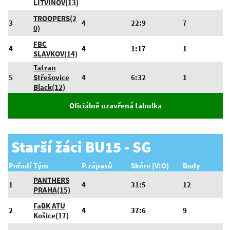
LITVÍNOV(13)
TROOPERS(2
3
4
22:9
7
0)
FBC
4
4
1:17
1
SLAVKOV(14)
Tatran
5
Střešovice
4
6:32
1
Black(12)
Oficiálně uzavřená tabulka
Starší žáci BU15 - SG
Pořadí
Tým
P.zápasů
Skóre (V:O)
Body
PANTHERS
1
4
31:5
12
PRAHA(15)
FaBK ATU
2
4
37:6
9
Košice(17)