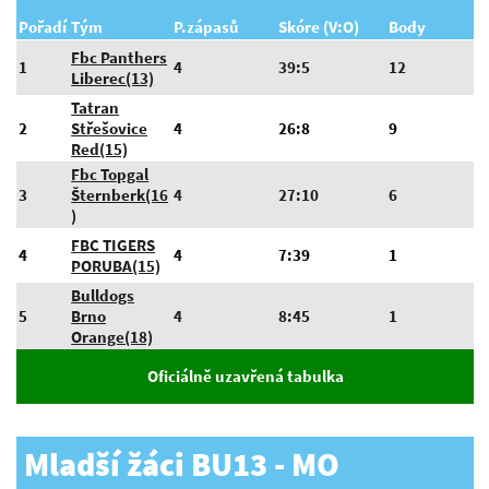
Pořadí
Tým
P.zápasů
Skóre (V:O)
Body
Fbc Panthers
1
4
39:5
12
Liberec(13)
Tatran
2
Střešovice
4
26:8
9
Red(15)
Fbc Topgal
3
Šternberk(16
4
27:10
6
)
FBC TIGERS
4
4
7:39
1
PORUBA(15)
Bulldogs
5
Brno
4
8:45
1
Orange(18)
Oficiálně uzavřená tabulka
Mladší žáci BU13 - MO