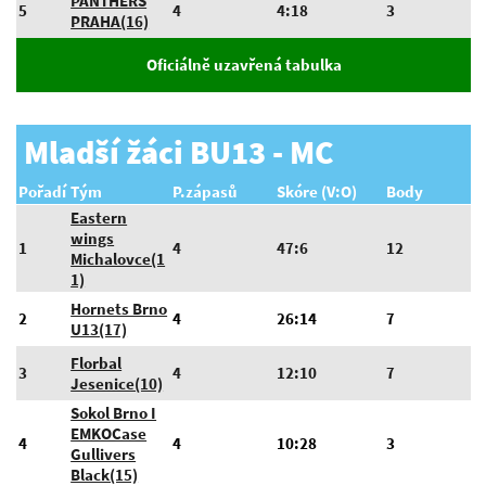
PANTHERS
5
4
4:18
3
PRAHA(16)
Oficiálně uzavřená tabulka
Mladší žáci BU13 - MC
Pořadí
Tým
P.zápasů
Skóre (V:O)
Body
Eastern
wings
1
4
47:6
12
Michalovce(1
1)
Hornets Brno
2
4
26:14
7
U13(17)
Florbal
3
4
12:10
7
Jesenice(10)
Sokol Brno I
EMKOCase
4
4
10:28
3
Gullivers
Black(15)