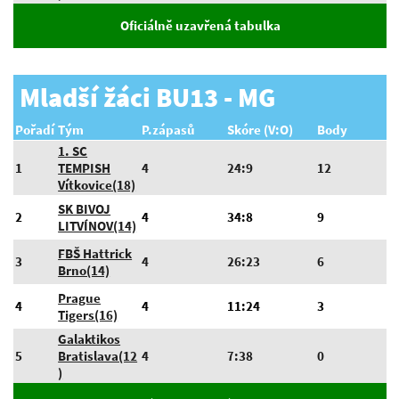
Oficiálně uzavřená tabulka
Mladší žáci BU13 - MG
Pořadí
Tým
P.zápasů
Skóre (V:O)
Body
1. SC
1
TEMPISH
4
24:9
12
Vítkovice(18)
SK BIVOJ
2
4
34:8
9
LITVÍNOV(14)
FBŠ Hattrick
3
4
26:23
6
Brno(14)
Prague
4
4
11:24
3
Tigers(16)
Galaktikos
5
Bratislava(12
4
7:38
0
)