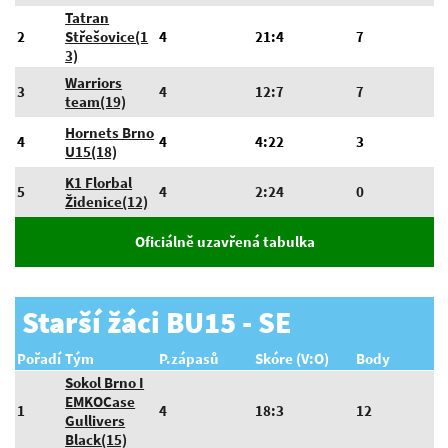
Tatran
2
Střešovice(1
4
21:4
7
3)
Warriors
3
4
12:7
7
team(19)
Hornets Brno
4
4
4:22
3
U15(18)
K1 Florbal
5
4
2:24
0
Židenice(12)
Oficiálně uzavřená tabulka
Starší žáci BU15 - SE
Pořadí
Tým
P.zápasů
Skóre (V:O)
Body
Sokol Brno I
EMKOCase
1
4
18:3
12
Gullivers
Black(15)