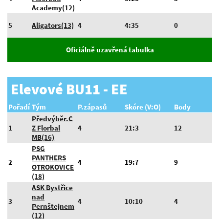
Academy(12)
5
Aligators(13)
4
4:35
0
Oficiálně uzavřená tabulka
Elevové BU11 - EE
Pořadí
Tým
P.zápasů
Skóre (V:O)
Body
Předvýběr.C
1
Z Florbal
4
21:3
12
MB(16)
PSG
PANTHERS
2
4
19:7
9
OTROKOVICE
(18)
ASK Bystřice
nad
3
4
10:10
4
Pernštejnem
(12)