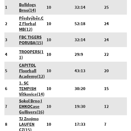
Bulldogs
1
10
32:14
25
Brno(14)
Předvýběr.C
2
Z Florbal
10
52:18
24
MB(12)
FBC TIGERS
3
10
32:14
24
PORUBA(15)
TROOPERS(1
4
10
29:9
22
1)
CAPITOL
5
Floorball
10
43:13
20
Academy(12)
1. SC
6
TEMPISH
10
30:20
15
Vítkovice(14)
Sokol Brno I
7
EMKOCase
10
19:30
12
Gullivers(16)
TJ Znojmo
8
LAUFEN
10
17:33
7
CZ(15)