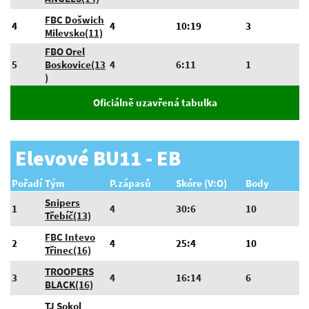
FBC Došwich
4
4
10:19
3
Milevsko(11)
FBO Orel
5
Boskovice(13
4
6:11
1
)
Oficiálně uzavřená tabulka
Elevové BU11 - EB
Pořadí
Tým
P.zápasů
Skóre (V:O)
Body
Snipers
1
4
30:6
10
Třebíč(13)
FBC Intevo
2
4
25:4
10
Třinec(16)
TROOPERS
3
4
16:14
6
BLACK(16)
TJ Sokol