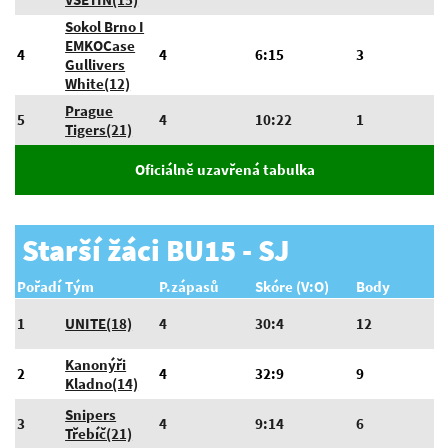
Sokol Brno I
EMKOCase
4
4
6:15
3
Gullivers
White(12)
Prague
5
4
10:22
1
Tigers(21)
Oficiálně uzavřená tabulka
Starší žáci BU15 - SJ
Pořadí
Tým
P.zápasů
Skóre (V:O)
Body
1
UNITE(18)
4
30:4
12
Kanonýři
2
4
32:9
9
Kladno(14)
Snipers
3
4
9:14
6
Třebíč(21)