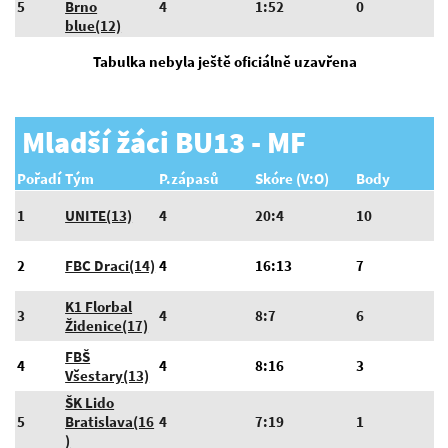
5
Brno
4
1:52
0
blue(12)
Tabulka nebyla ještě oficiálně uzavřena
Mladší žáci BU13 - MF
Pořadí
Tým
P.zápasů
Skóre (V:O)
Body
1
UNITE(13)
4
20:4
10
2
FBC Draci(14)
4
16:13
7
K1 Florbal
3
4
8:7
6
Židenice(17)
FBŠ
4
4
8:16
3
Všestary(13)
ŠK Lido
5
Bratislava(16
4
7:19
1
)