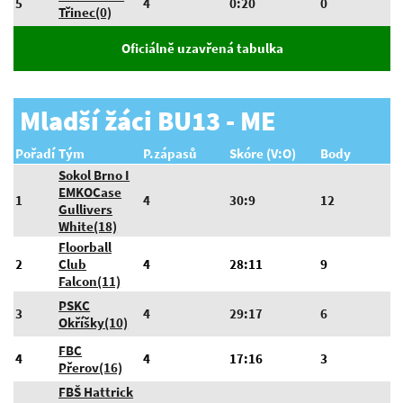
5
4
0:20
0
Třinec(0)
Oficiálně uzavřená tabulka
Mladší žáci BU13 - ME
Pořadí
Tým
P.zápasů
Skóre (V:O)
Body
Sokol Brno I
EMKOCase
1
4
30:9
12
Gullivers
White(18)
Floorball
2
Club
4
28:11
9
Falcon(11)
PSKC
3
4
29:17
6
Okříšky(10)
FBC
4
4
17:16
3
Přerov(16)
FBŠ Hattrick