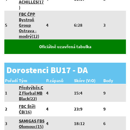
ACHILLES(17
)
FBC ČPP
Bystroň
5
Group
4
6:28
3
Ostrava -
modrý(12)
Oficiálně uzavřená tabulka
Dorostenci BU17 - DA
Pořadí
Tým
P.zápasů
Skóre (V:O)
Body
Předvýběr.C
1
Z Florbal MB
4
15:4
9
Black(22)
FBC Štíři
2
4
23:9
9
ČB(16)
SAMIGAS FBS
3
4
18:12
6
Olomouc(15)