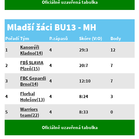
Oficiálně uzavřená tabulka
Mladší žáci BU13 - MH
Pořadí
Tým
P.zápasů
Skóre (V:O)
Body
Kanonýři
1
4
29:3
12
Kladno(14)
FBŠ SLAVIA
2
4
20:7
7
Plzeň(15)
FBC Gepardi
3
4
12:10
7
Brno(14)
Florbal
4
4
8:24
3
Holešov(13)
Warriors
5
4
8:33
0
team(22)
Oficiálně uzavřená tabulka