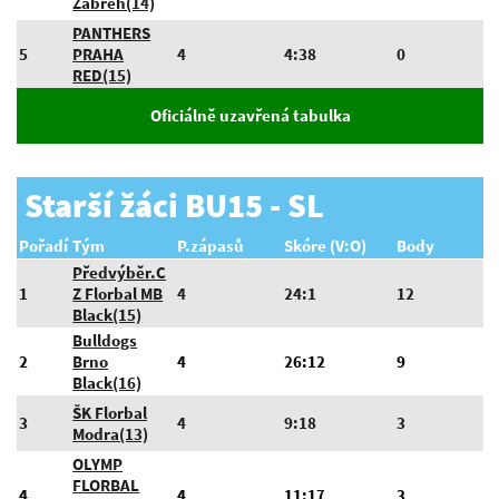
Zábřeh(14)
PANTHERS
5
PRAHA
4
4:38
0
RED(15)
Oficiálně uzavřená tabulka
Starší žáci BU15 - SL
Pořadí
Tým
P.zápasů
Skóre (V:O)
Body
Předvýběr.C
1
Z Florbal MB
4
24:1
12
Black(15)
Bulldogs
2
Brno
4
26:12
9
Black(16)
ŠK Florbal
3
4
9:18
3
Modra(13)
OLYMP
FLORBAL
4
4
11:17
3