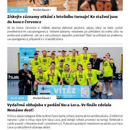
10.07.2024
Přečíst článek >
Získejte záznamy utkání z letošního turnaje! Ke stažení jsou
do konce července
Až do konce července si můžete zdarma stáhnout jakýkoliv zápas, který se letos vysílal
prostřednictvím vas.opengame.cz. Veškeré záznamy naleznete po přihlášení do svého účtu na
zmiňované platformě. Jak se k odvysílaným zápasům proklikat? Stačí se přihlásit do platformy
vas.opengame.cz, případně si v ní založit účet a
01.07.2024
Přečíst článek >
Vydařená obhajoba v podání Vaca Loca. Ve finále zdolala
Nemáme dost!
Klíčový zápas kategorie Elite na Brno Open Game přinesl drama až do samého závěru. Z měření sil
nakonec vyšel o chlup lépe tým Vaca Loca, jenž obhájil loňské prvenství na turnaji. Tentokrát si
výběr poradil s Nemáme dost! výsledkem 2:1. Putování za zlatými medailemi se začalo pro Vaca
Loca vyvíjet příznivě už zkraje utkání.