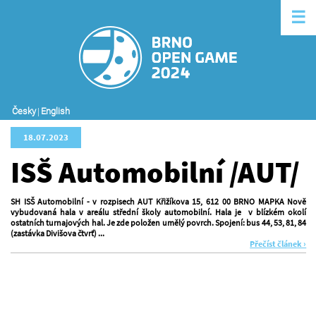
☰
Česky
|
English
18.07.2023
ISŠ Automobilní /AUT/
SH ISŠ Automobilní - v rozpisech AUT Křižíkova 15, 612 00 BRNO MAPKA Nově
vybudovaná hala v areálu střední školy automobilní. Hala je v blízkém okolí
ostatních turnajových hal. Je zde položen umělý povrch. Spojení: bus 44, 53, 81, 84
(zastávka Divišova čtvrť) ...
Přečíst článek ›