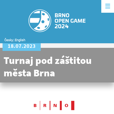
☰
Česky
|
English
18.07.2023
Turnaj pod záštitou
města Brna