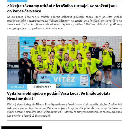
Získejte záznamy utkání z letošního turnaje! Ke stažení jsou
do konce července
Až do konce července si můžete zdarma stáhnout jakýkoliv zápas, který se letos vysílal
prostřednictvím vas.opengame.cz. Veškeré záznamy naleznete po přihlášení do svého účtu na
zmiňované platformě. Jak se k odvysílaným zápasům proklikat? Stačí se přihlásit do platformy
vas.opengame.cz, případně si v ní založit účet a
01.07.2024
Přečíst článek >
Vydařená obhajoba v podání Vaca Loca. Ve finále zdolala
Nemáme dost!
Klíčový zápas kategorie Elite na Brno Open Game přinesl drama až do samého závěru. Z měření sil
nakonec vyšel o chlup lépe tým Vaca Loca, jenž obhájil loňské prvenství na turnaji. Tentokrát si
výběr poradil s Nemáme dost! výsledkem 2:1. Putování za zlatými medailemi se začalo pro Vaca
Loca vyvíjet příznivě už zkraje utkání.