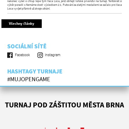
nakonec vyšel o chlup lépe tým Vaca Loca, jenž obhájil loňské prvenství na turnaji. Tentokrát si
výběr poradil s Nemáme dost! výsledkem 2:1. Putování za zlatými medailemi se začalo pro Vaca
Loca vyvíjet příznivě už zkraje utkání.
Všechny články
SOCIÁLNÍ SÍTĚ
Facebook
Instagram
HASHTAGY TURNAJE
#MUJOPENGAME
TURNAJ POD ZÁŠTITOU MĚSTA BRNA