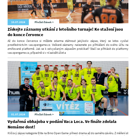
10.07.2024
Přečíst článek >
Získejte záznamy utkání z letošního turnaje! Ke stažení jsou
do konce července
Až do konce července si můžete zdarma stáhnout jakýkoliv zápas, který se letos vysílal
prostřednictvím vas.opengame.cz. Veškeré záznamy naleznete po přihlášení do svého účtu na
zmiňované platformě. Jak se k odvysílaným zápasům proklikat? Stačí se přihlásit do platformy
vas.opengame.cz, případně si v ní založit účet a
01.07.2024
Přečíst článek >
Vydařená obhajoba v podání Vaca Loca. Ve finále zdolala
Nemáme dost!
Klíčový zápas kategorie Elite na Brno Open Game přinesl drama až do samého závěru. Z měření sil