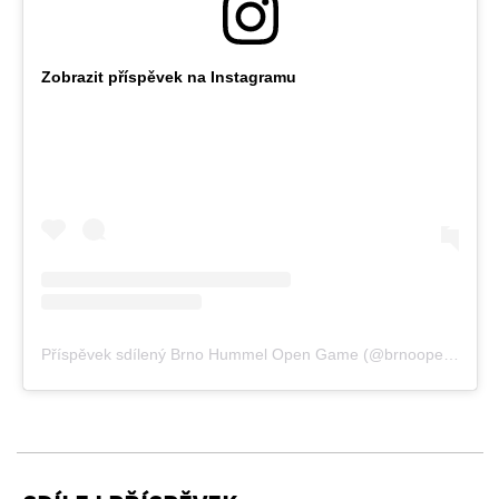
Zobrazit příspěvek na Instagramu
Příspěvek sdílený Brno Hummel Open Game (@brnoopengame)