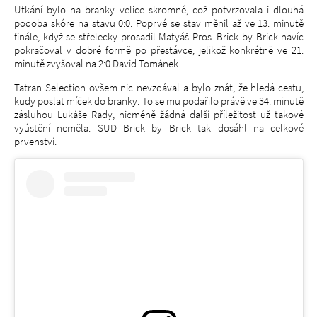
Utkání bylo na branky velice skromné, což potvrzovala i dlouhá
podoba skóre na stavu 0:0. Poprvé se stav měnil až ve 13. minutě
finále, když se střelecky prosadil Matyáš Pros. Brick by Brick navíc
pokračoval v dobré formě po přestávce, jelikož konkrétně ve 21.
minutě zvyšoval na 2:0 David Tománek.
Tatran Selection ovšem nic nevzdával a bylo znát, že hledá cestu,
kudy poslat míček do branky. To se mu podařilo právě ve 34. minutě
zásluhou Lukáše Rady, nicméně žádná další příležitost už takové
vyústění neměla. SUD Brick by Brick tak dosáhl na celkové
prvenství.