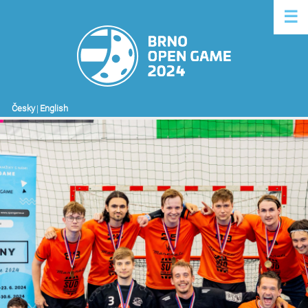
☰
Česky
|
English