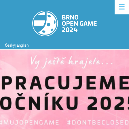
☰
Česky
|
English