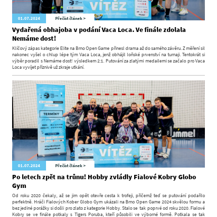
01.07.2024
Přečíst článek >
Vydařená obhajoba v podání Vaca Loca. Ve finále zdolala
Nemáme dost!
Klíčový zápas kategorie Elite na Brno Open Game přinesl drama až do samého závěru. Z měření sil
nakonec vyšel o chlup lépe tým Vaca Loca, jenž obhájil loňské prvenství na turnaji. Tentokrát si
výběr poradil s Nemáme dost! výsledkem 2:1. Putování za zlatými medailemi se začalo pro Vaca
Loca vyvíjet příznivě už zkraje utkání.
01.07.2024
Přečíst článek >
Po letech zpět na trůnu! Hobby zvládly Fialové Kobry Globo
Gym
Od roku 2020 čekaly, až se jim opět otevře cesta k trofeji, přičemž teď se putování podařilo
perfektně. Hráči Fialových Kober Globo Gym ukázali na Brno Open Game 2024 skvělou formu a
bez jediné porážky si došli pro zlato z kategorie Hobby. Stalo se tak poprvé od roku 2020. Fialové
Kobry se ve finále potkaly s Tigers Poruba, kteří působili ve výborné formě. Potkala se tak