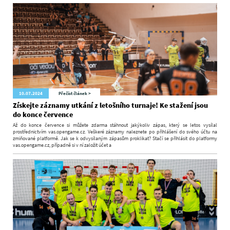
10.07.2024
Přečíst článek >
Získejte záznamy utkání z letošního turnaje! Ke stažení jsou
do konce července
Až do konce července si můžete zdarma stáhnout jakýkoliv zápas, který se letos vysílal
prostřednictvím vas.opengame.cz. Veškeré záznamy naleznete po přihlášení do svého účtu na
zmiňované platformě. Jak se k odvysílaným zápasům proklikat? Stačí se přihlásit do platformy
vas.opengame.cz, případně si v ní založit účet a