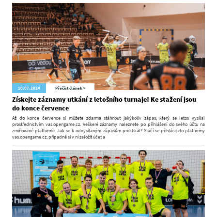
10.07.2024
Přečíst článek >
Získejte záznamy utkání z letošního turnaje! Ke stažení jsou
do konce července
Až do konce července si můžete zdarma stáhnout jakýkoliv zápas, který se letos vysílal
prostřednictvím vas.opengame.cz. Veškeré záznamy naleznete po přihlášení do svého účtu na
zmiňované platformě. Jak se k odvysílaným zápasům proklikat? Stačí se přihlásit do platformy
vas.opengame.cz, případně si v ní založit účet a