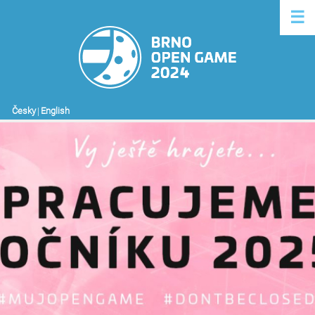
☰
Česky
|
English