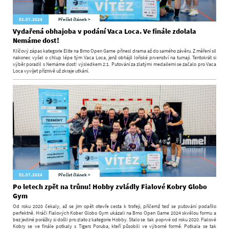
01.07.2024
Přečíst článek >
Vydařená obhajoba v podání Vaca Loca. Ve finále zdolala
Nemáme dost!
Klíčový zápas kategorie Elite na Brno Open Game přinesl drama až do samého závěru. Z měření sil
nakonec vyšel o chlup lépe tým Vaca Loca, jenž obhájil loňské prvenství na turnaji. Tentokrát si
výběr poradil s Nemáme dost! výsledkem 2:1. Putování za zlatými medailemi se začalo pro Vaca
Loca vyvíjet příznivě už zkraje utkání.
01.07.2024
Přečíst článek >
Po letech zpět na trůnu! Hobby zvládly Fialové Kobry Globo
Gym
Od roku 2020 čekaly, až se jim opět otevře cesta k trofeji, přičemž teď se putování podařilo
perfektně. Hráči Fialových Kober Globo Gym ukázali na Brno Open Game 2024 skvělou formu a
bez jediné porážky si došli pro zlato z kategorie Hobby. Stalo se tak poprvé od roku 2020. Fialové
Kobry se ve finále potkaly s Tigers Poruba, kteří působili ve výborné formě. Potkala se tak